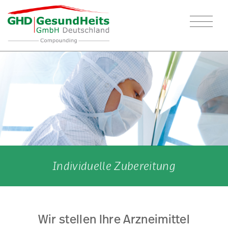
Unternehmen
Kompetenz
Leistungen
Standort
Service
Dialysepatienten
Individuelle Zubereitung
Individuelle Zubereitung
Wir stellen Ihre Arzneimittel